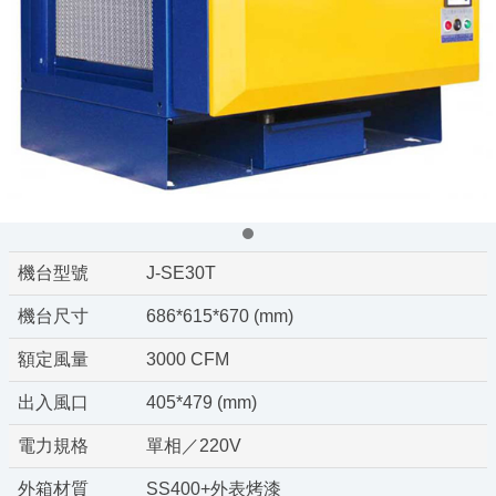
機台型號
J-SE30T
機台尺寸
686*615*670 (mm)
額定風量
3000 CFM
出入風口
405*479 (mm)
電力規格
單相／220V
外箱材質
SS400+外表烤漆