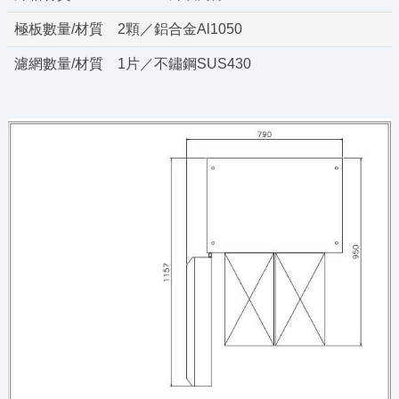
極板數量/材質
2顆／鋁合金Al1050
濾網數量/材質
1片／不鏽鋼SUS430