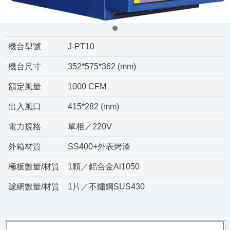
機台型號
J-PT10
機台尺寸
352*575*362 (mm)
額定風量
1000 CFM
出入風口
415*282 (mm)
電力規格
單相／220V
外箱材質
SS400+外表烤漆
極板數量/材質
1顆／鋁合金Al1050
濾網數量/材質
1片／不鏽鋼SUS430